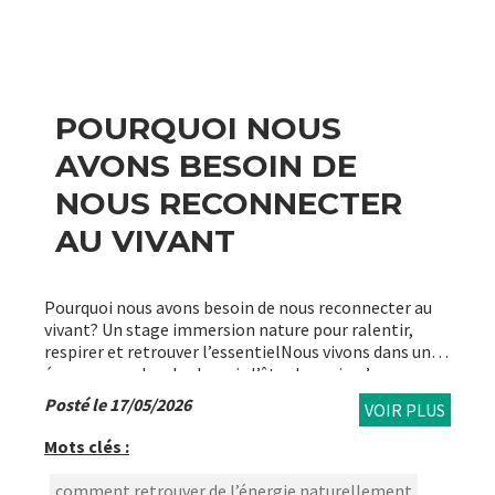
POURQUOI NOUS
AVONS BESOIN DE
NOUS RECONNECTER
AU VIVANT
Pourquoi nous avons besoin de nous reconnecter au
vivant? Un stage immersion nature pour ralentir,
respirer et retrouver l’essentielNous vivons dans une
époque paradoxale. Jamais l’être humain n’a eu
autant de...
Posté le 17/05/2026
VOIR PLUS
Mots clés :
comment retrouver de l’énergie naturellement