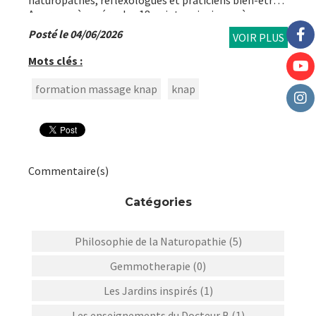
naturopathes, réflexologues et praticiens bien-être.
Apprenez à repérer les 18 points principaux, à
intégrer les 15 points complémentaires et à
Posté le 04/06/2026
VOIR PLUS
développer un toucher
Mots clés :
formation massage knap
knap
Commentaire(s)
Catégories
Philosophie de la Naturopathie (5)
Gemmotherapie (0)
Les Jardins inspirés (1)
Les enseignements du Docteur B (1)