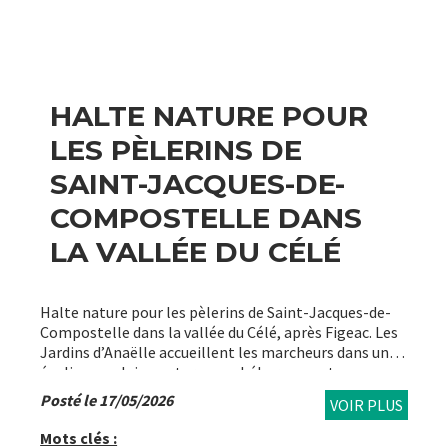
HALTE NATURE POUR
LES PÈLERINS DE
SAINT-JACQUES-DE-
COMPOSTELLE DANS
LA VALLÉE DU CÉLÉ
Halte nature pour les pèlerins de Saint-Jacques-de-
Compostelle dans la vallée du Célé, après Figeac. Les
Jardins d’Anaëlle accueillent les marcheurs dans un
écolieu en pleine nature avec hébergements
atypiques, repas, détente et réflexologie plantaire
Posté le 17/05/2026
VOIR PLUS
pou
Mots clés :