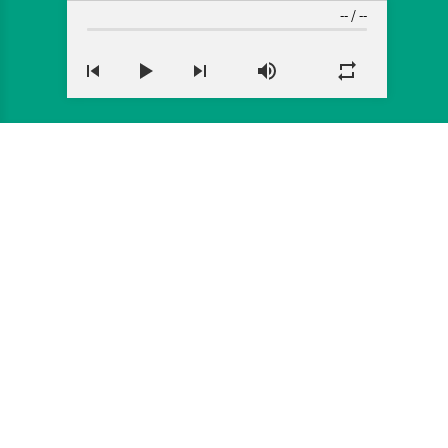
--
/
--